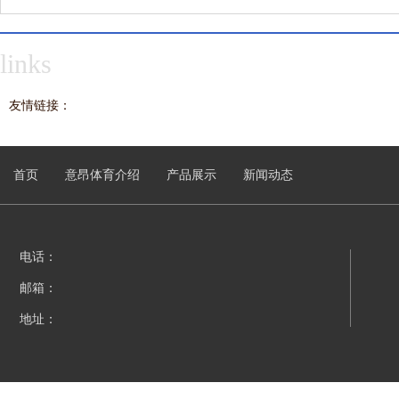
黄金布局: 用好对角聚宝位,
韩国队”被质疑, 身份曝光还
席无法入
财运翻
是前
links
友情链接：
首页
意昂体育介绍
产品展示
新闻动态
电话：
邮箱：
地址：