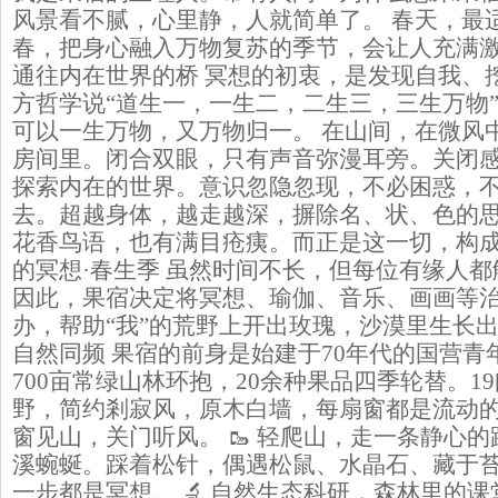
风景看不腻，心里静，人就简单了。 春天，最
春，把身心融入万物复苏的季节，会让人充满激情
通往内在世界的桥 冥想的初衷，是发现自我、
方哲学说“道生一，一生二，二生三，三生万物”
可以一生万物，又万物归一。 在山间，在微风
房间里。闭合双眼，只有声音弥漫耳旁。关闭
探索内在的世界。意识忽隐忽现，不必困惑，
去。超越身体，越走越深，摒除名、状、色的
花香鸟语，也有满目疮痍。而正是这一切，构成了真
的冥想·春生季 虽然时间不长，但每位有缘人
因此，果宿决定将冥想、瑜伽、音乐、画画等
办，帮助“我”的荒野上开出玫瑰，沙漠里生长出绿
自然同频 果宿的前身是始建于70年代的国营青
700亩常绿山林环抱，20余种果品四季轮替。1
野，简约剎寂风，原木白墙，每扇窗都是流动
窗见山，关门听风。 🥾 轻爬山，走一条静心
溪蜿蜒。踩着松针，偶遇松鼠、水晶石、藏于
一步都是冥想。 🔬 自然生态科研，森林里的