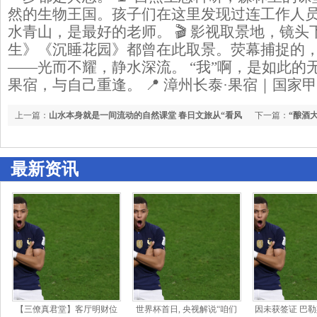
然的生物王国。孩子们在这里发现过连工作人
水青山，是最好的老师。 🎬 影视取景地，镜头
生》《沉睡花园》都曾在此取景。荧幕捕捉的
——光而不耀，静水深流。 “我”啊，是如此的
果宿，与自己重逢。 📍 漳州长泰·果宿｜国家甲
上一篇：
山水本身就是一间流动的自然课堂 春日文旅从“看风
下一篇：
“酿酒
景”走向“读自然”
最新资讯
【三僚真君堂】客厅明财位
世界杯首日, 央视解说“咱们
因未获签证 巴